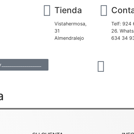
Tienda
Cont
Vistahermosa,
Telf: 924 
31
26. What
Almendralejo
634 34 9
___________________
a